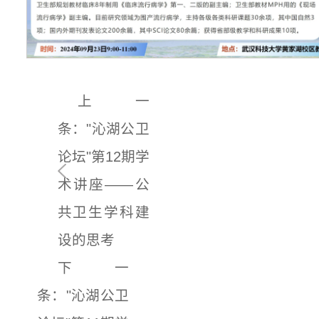
上一
条："沁湖公卫
论坛"第12期学
术讲座——公
共卫生学科建
设的思考
下一
条："沁湖公卫