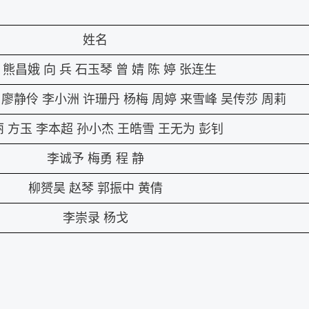
姓名
熊昌娥
向 兵
石玉琴
曾 婧
陈 婷
张连生
廖静伶
李小洲
许珊丹
杨梅
周婷
来雪峰
吴传莎
周莉
丽
方玉
李本超
孙小杰
王皓雪
王无为
彭钊
李诚予
梅勇
程 静
柳赟昊
赵琴
郭振中
黄倩
李崇录
杨戈